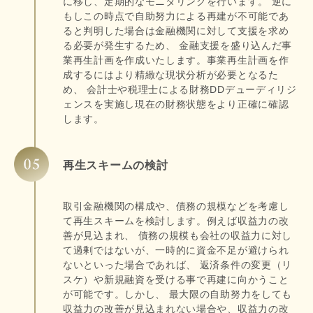
に移し、定期的なモニタリングを行います。 逆に
もしこの時点で自助努力による再建が不可能であ
ると判明した場合は金融機関に対して支援を求め
る必要が発生するため、 金融支援を盛り込んだ事
業再生計画を作成いたします。事業再生計画を作
成するにはより精緻な現状分析が必要となるた
め、 会計士や税理士による財務DDデューディリジ
ェンスを実施し現在の財務状態をより正確に確認
します。
再生スキームの検討
取引金融機関の構成や、債務の規模などを考慮し
て再生スキームを検討します。例えば収益力の改
善が見込まれ、 債務の規模も会社の収益力に対し
て過剰ではないが、一時的に資金不足が避けられ
ないといった場合であれば、 返済条件の変更（リ
スケ）や新規融資を受ける事で再建に向かうこと
が可能です。しかし、 最大限の自助努力をしても
収益力の改善が見込まれない場合や、収益力の改